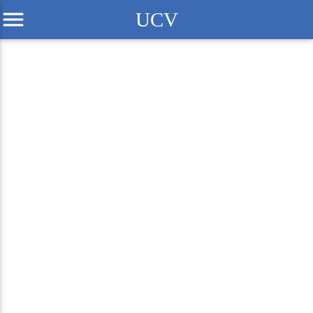
menu
UCV