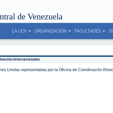
ntral de Venezuela
LA UCV
ORGANIZACIÓN
FACULTADES
D
arrow_drop_down
arrow_drop_down
arrow_drop_down
ntención Internacionales
nes Unidas representadas por la Oficina de Coordinación Resi