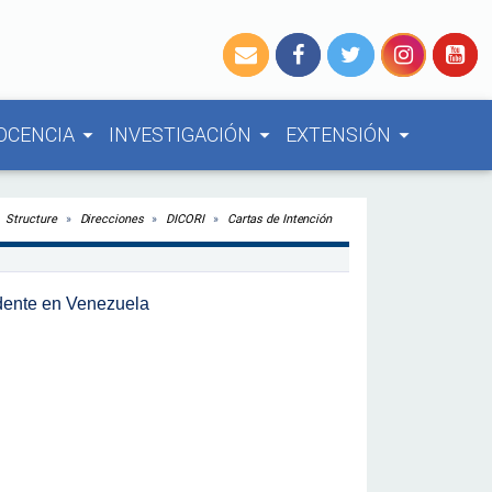
OCENCIA
INVESTIGACIÓN
EXTENSIÓN
arrow_drop_down
arrow_drop_down
arrow_drop_down
Structure
Direcciones
DICORI
Cartas de Intención
dente en Venezuela