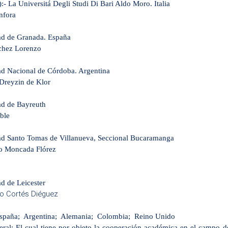
):- La Universitá Degli Studi Di Bari Aldo Moro. Italia
nfora
ad de Granada. España
nchez Lorenzo
ad Nacional de Córdoba. Argentina
Dreyzin de Klor
ad de Bayreuth
ible
ad Santo Tomas de Villanueva, Seccional Bucaramanga
lo Moncada Flórez
d de Leicester
lo Cortés Diéguez
; España; Argentina; Alemania; Colombia; Reino Unido
ral: El cual tiene por objeto la cooperación académica en el campo de