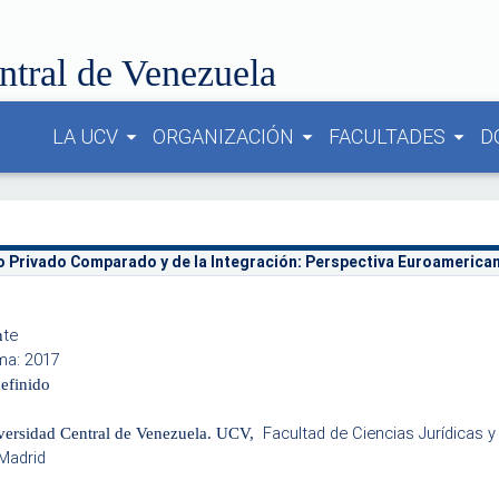
ntral de Venezuela
LA UCV
ORGANIZACIÓN
FACULTADES
D
arrow_drop_down
arrow_drop_down
arrow_drop_down
 Privado Comparado y de la Integración: Perspectiva Euroamerica
t
e
n
ma: 2017
efinido
Facultad de Ciencias Jurídicas y 
iversidad Central de Venezuela. UCV,
 Madrid