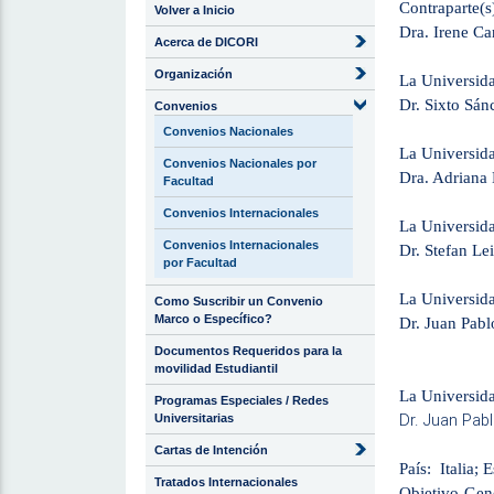
Contraparte(s
Volver a Inicio
Dra. Irene Ca
Acerca de DICORI
Organización
La Universid
Dr. Sixto Sá
Convenios
Convenios Nacionales
La Universid
Convenios Nacionales por
Dra. Adriana 
Facultad
Convenios Internacionales
La Universid
Convenios Internacionales
Dr. Stefan Le
por Facultad
La Universid
Como Suscribir un Convenio
Marco o Específico?
Dr. Juan Pab
Documentos Requeridos para la
movilidad Estudiantil
La Universida
Programas Especiales / Redes
Dr. Juan Pab
Universitarias
Cartas de Intención
País: Italia
Tratados Internacionales
Objetivo Gene