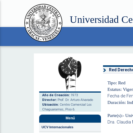
Universidad Ce
Red Derecho
Tipo: Red
Estatus: Vige
Año de Creación:
1973
Fecha de Fir
Director:
Prof. Dr. Arturo Alvarado
Duración: Ind
Ubicación:
Centro Comercial Los
Chaguaramos, Piso 6.
Parte(s):- Un
Menú
Dra. Claudia
UCV Internacionales