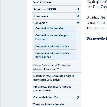
Contraparte(
Volver a Inicio
Ma Pilar Zar
Acerca de DICORI
Organización
Objetivo Ge
Grupo 9 de U
Convenios
intercambios
Convenios Nacionales
Convenios Nacionales por
Documento Di
Facultad
Convenios Internacionales
Convenios Internacionales
por Facultad
Como Suscribir un Convenio
Marco o Específico?
Documentos Requeridos para la
movilidad Estudiantil
Programas Especiales / Redes
Universitarias
Cartas de Intención
Tratados Internacionales