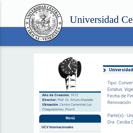
Universidad Ce
Universida
Tipo: Conve
Estatus: Vig
Año de Creación:
1973
Fecha de Fi
Director:
Prof. Dr. Arturo Alvarado
Renovación: 
Ubicación:
Centro Comercial Los
Chaguaramos, Piso 6.
Parte(s):- U
Menú
Dra. Cecilia 
UCV Internacionales