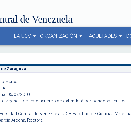
ntral de Venezuela
LA UCV
ORGANIZACIÓN
FACULTADES
D
arrow_drop_down
arrow_drop_down
arrow_drop_down
d de Zaragoza
nio Marco
ente
rma: 06/07/2010
La vigencia de este acuerdo se extenderá por periodos anuales
niversidad Central de Venezuela. UCV, Facultad de Ciencias Veterina
García Arocha, Rectora