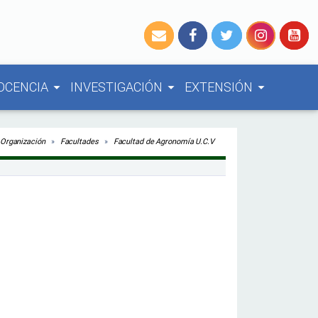
OCENCIA
INVESTIGACIÓN
EXTENSIÓN
arrow_drop_down
arrow_drop_down
arrow_drop_down
Organización
Facultades
Facultad de Agronomía U.C.V