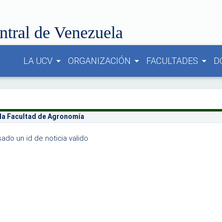
ntral de Venezuela
LA UCV
ORGANIZACIÓN
FACULTADES
D
arrow_drop_down
arrow_drop_down
arrow_drop_down
 la Facultad de Agronomía
ado un id de noticia valido