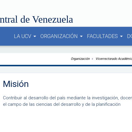
ntral de Venezuela
LA UCV
ORGANIZACIÓN
FACULTADES
D
arrow_drop_down
arrow_drop_down
arrow_drop_down
Organización
Vicerrectorado Académi
Misión
Contribuir al desarrollo del país mediante la investigación, doc
el campo de las ciencias del desarrollo y de la planificación