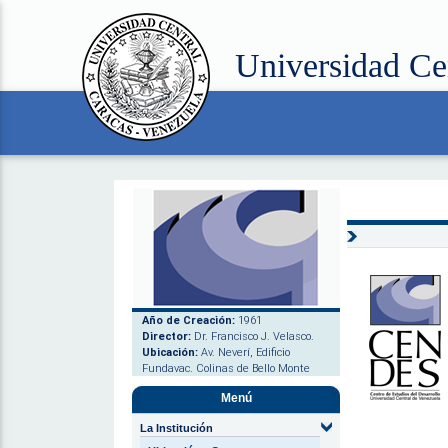
Universidad Ce
Año de Creación:
1961
Director:
Dr. Francisco J. Velasco.
Ubicación:
Av. Neverí, Edificio
Fundavac. Colinas de Bello Monte
Menú
La Institución