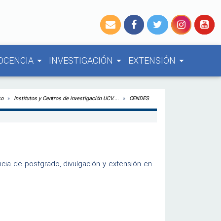
OCENCIA
INVESTIGACIÓN
EXTENSIÓN
arrow_drop_down
arrow_drop_down
arrow_drop_down
co
Institutos y Centros de investigación UCV....
CENDES
encia de postgrado, divulgación y extensión en