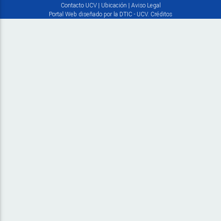
Contacto UCV
|
Ubicación
|
Aviso Legal
Portal Web diseñado por la DTIC - UCV.
Créditos