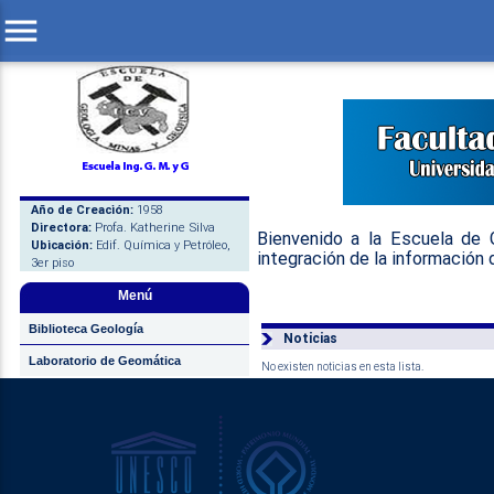
menu
Año de Creación:
1958
Directora:
Profa. Katherine Silva
Bienvenido a la Escuela de G
Ubicación:
Edif. Química y Petróleo,
integración de la información 
3er piso
Menú
Biblioteca Geología
Noticias
Laboratorio de Geomática
No existen noticias en esta lista.