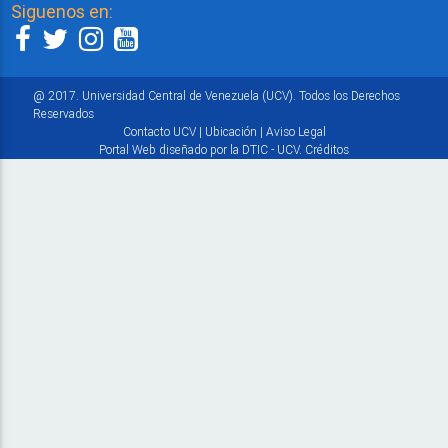
Siguenos en:
@ 2017. Universidad Central de Venezuela (UCV). Todos los Derechos
Reservados
Contacto UCV
|
Ubicación
|
Aviso Legal
Portal Web diseñado por la DTIC - UCV.
Créditos