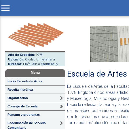
menu
Año de Creación:
1978
Ubicación:
Ciudad Universitaria
Director:
Profa. Alicia Smith-Kelly
Escuela de Artes
Menú
Inicio Escuela de Artes
La Escuela de Artes de la Facult
Reseña histórica
1978. Engloba cinco áreas artístic
y Museología, Musicología y Gest
Organización
hacia la reflexión, la teoría y la pr
Consejo de Escuela
de los aspectos técnicos específi
Pensum y programas
con los estudios que ofrecen las 
formación práctico-técnica de las be
Coordinación de Servicio
Comunitario