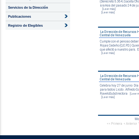
(Derecreto 5.364, Gaceta Ofi
sismos del pasado 24 de jun
Servicios de la Dirección
[Leer más]
[Leer más]
Publicaciones
Registro de Elegibles
La Dirección de Recursos 
Central de Venezuela
Cumple con el penoso deber d
Rojas Cedeño (Q.E.P.D.) Quie
que afectó a nuestro país. E
[Leer más]
La Dirección de Recursos 
Central de Venezuela
Celebra hoy 27 de junio Dí
para todos Licdo . Alfredo G
RaveloSubdirectora
[Leer 
[Leer más]
Mos
<< Primera
< Anterior