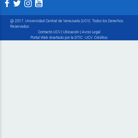
@ 2017. Universidad Central de Venezuela (UCV). Todos los Derechos
Reservados
Contacto UCV
|
Ubicación
|
Aviso Legal
Portal Web diseñado por la DTIC - UCV.
Créditos