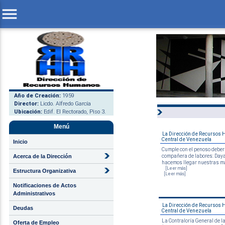
menu
Año de Creación:
1959
Director:
Licdo. Alfredo García
Ubicación:
Edif. El Rectorado, Piso 3.
Menú
La Dirección de Recursos 
Central de Venezuela
Inicio
Cumple con el penoso deber d
compañera de labores: Dayan
Acerca de la Dirección
hacemos llegar nuestras má
[Leer más]
Estructura Organizativa
[Leer más]
Notificaciones de Actos
Administrativos
La Dirección de Recursos 
Deudas
Central de Venezuela
La Contraloría General de l
Oferta de Empleo