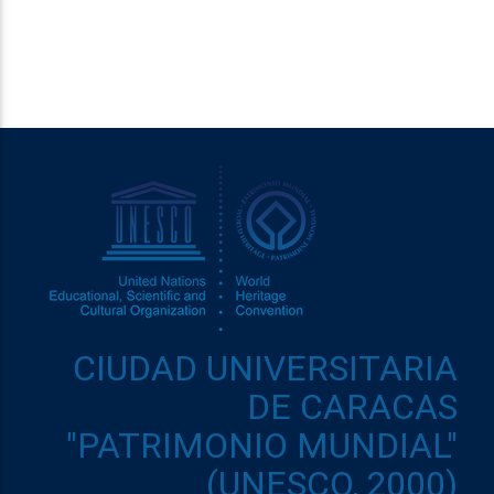
CIUDAD UNIVERSITARIA
DE CARACAS
"PATRIMONIO MUNDIAL"
(UNESCO, 2000)