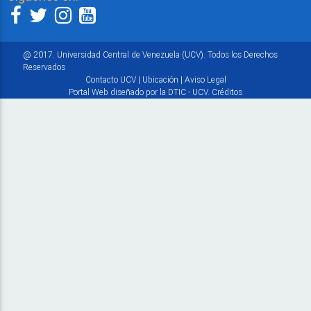
@ 2017. Universidad Central de Venezuela (UCV). Todos los Derechos
Reservados
Contacto UCV
|
Ubicación
|
Aviso Legal
Portal Web diseñado por la DTIC - UCV.
Créditos