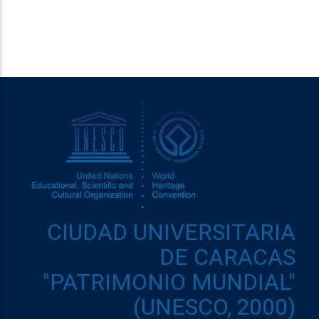
CIUDAD UNIVERSITARIA
DE CARACAS
"PATRIMONIO MUNDIAL"
(UNESCO, 2000)