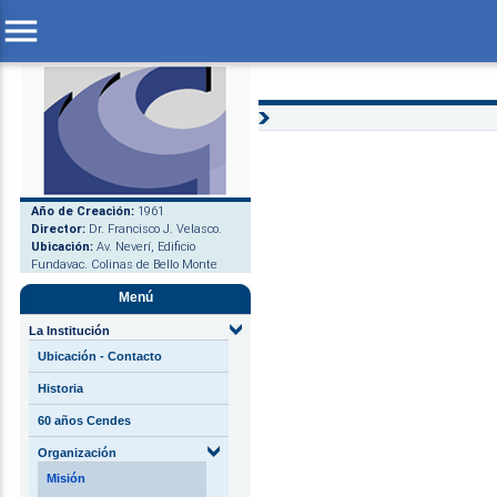
menu
Año de Creación:
1961
Director:
Dr. Francisco J. Velasco.
Ubicación:
Av. Neverí, Edificio
Fundavac. Colinas de Bello Monte
Menú
La Institución
Ubicación - Contacto
Historia
60 años Cendes
Organización
Misión