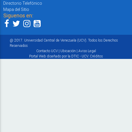
Directorio Telefónico
Mapa del Sitio
Siguenos en:
@ 2017. Universidad Central de Venezuela (UCV). Todos los Derechos
Reservados
Contacto UCV
|
Ubicación
|
Aviso Legal
Portal Web diseñado por la DTIC - UCV.
Créditos