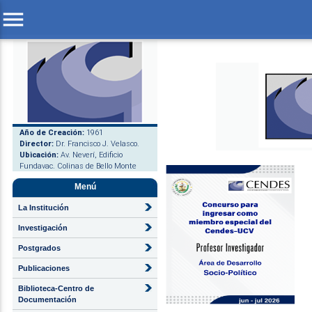
menu
Año de Creación:
1961
Director:
Dr. Francisco J. Velasco.
Ubicación:
Av. Neverí, Edificio
Fundavac. Colinas de Bello Monte
Menú
La Institución
Investigación
Postgrados
Publicaciones
Biblioteca-Centro de
Documentación