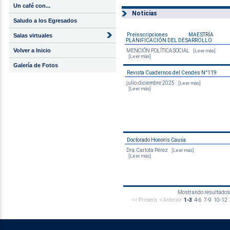
Un café con...
Noticias
Saludo a los Egresados
Preinscripciones MAESTRÍA
Salas virtuales
PLANIFICACIÓN DEL DESARROLLO
Volver a Inicio
MENCIÓN POLÍTICA SOCIAL
[Leer más]
[Leer más]
Galería de Fotos
Revista Cuadernos del Cendes N°119
julio-diciembre 2025
[Leer más]
[Leer más]
Doctorado Honoris Causa
Dra. Carlota Pérez
[Leer más]
[Leer más]
Mostrando resultados 1
<< Primera
< Anterior
1-3
4-6
7-9
10-12