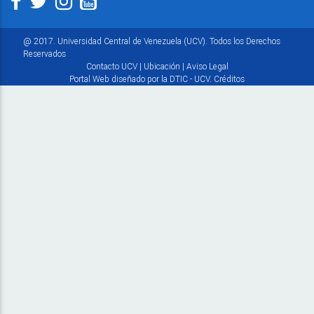
@ 2017. Universidad Central de Venezuela (UCV). Todos los Derechos
Reservados
Contacto UCV
|
Ubicación
|
Aviso Legal
Portal Web diseñado por la DTIC - UCV.
Créditos