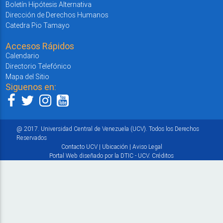
Boletín Hipótesis Alternativa
Dirección de Derechos Humanos
Catedra Pio Tamayo
Accesos Rápidos
Calendario
Directorio Telefónico
Mapa del Sitio
Siguenos en:
@ 2017. Universidad Central de Venezuela (UCV). Todos los Derechos
Reservados
Contacto UCV
|
Ubicación
|
Aviso Legal
Portal Web diseñado por la DTIC - UCV.
Créditos