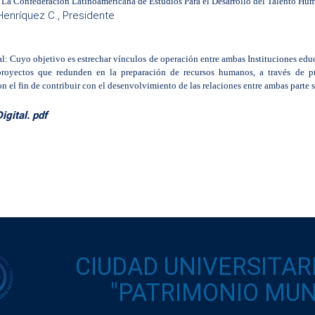
-
La Confederación Latinoamericana de Estudios Para el Desarrollo del Talento 
 Henríquez C., Presidente
l: Cuyo objetivo es estrechar vínculos de operación entre ambas Instituciones educ
proyectos que redunden en la preparación de recursos humanos, a través de 
on el fin de contribuir con
el desenvolvimiento de las relaciones entre ambas parte s
gital. pdf
CIUDAD UNIVERSITAR
"PATRIMONIO MUND