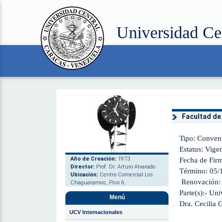
Universidad Ce
Facultad de
Tipo: Conven
Estatus: Vige
Año de Creación:
1973
Fecha de Fir
Director:
Prof. Dr. Arturo Alvarado
Término: 05/
Ubicación:
Centro Comercial Los
Renovación: 
Chaguaramos, Piso 6.
Parte(s):- Un
Menú
Dra. Cecilia 
UCV Internacionales