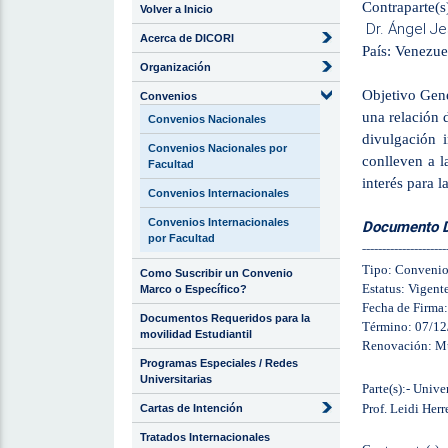
Contraparte(s
Volver a Inicio
Dr. Ángel J
Acerca de DICORI
País: Venezue
Organización
Objetivo Gene
Convenios
una relación 
Convenios Nacionales
divulgación 
Convenios Nacionales por
conlleven a l
Facultad
interés para 
Convenios Internacionales
Convenios Internacionales
Documento Di
por Facultad
---------------------
Tipo: Conveni
Como Suscribir un Convenio
Estatus: Vigent
Marco o Específico?
Fecha de Firma
Documentos Requeridos para la
Término: 07/1
movilidad Estudiantil
Renovación: Mut
Programas Especiales / Redes
Universitarias
Parte(s):- Univ
Prof. Leidi Herr
Cartas de Intención
Tratados Internacionales