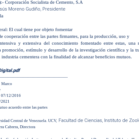
):- Corporación Socialista de Cemento, S.A
esús Moreno Gudiño, Presidente
la
ral: El cual tiene por objeto fomentar
de cooperación entre las partes firmantes, para la producción, uso y
intensiva y extensiva del conocimiento fomentado entre estas, una 
a promoción, estímulo y desarrollo
de la investigación científica y la 
la industria cementera con la finalidad de alcanzar beneficios mutuos.
gital.pdf
-------------------------------------------------------
o Marco
e
: 07/12/2016
2/2021
uo acuerdo entre las partes
Facultad de Ciencias, Instituto de Zoo
ersidad Central de Venezuela. UCV,
era Cabrera, Directora