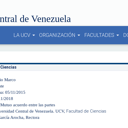
ntral de Venezuela
LA UCV
ORGANIZACIÓN
FACULTADES
D
arrow_drop_down
arrow_drop_down
arrow_drop_down
 Ciencias
io Marco
nte
ma: 05/11/2015
11/2018
Mutuo acuerdo entre las partes
Facultad de Ciencias
iversidad Central de Venezuela. UCV,
García Arocha, Rectora