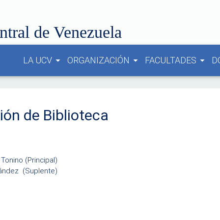
ntral de Venezuela
LA UCV
ORGANIZACIÓN
FACULTADES
D
arrow_drop_down
arrow_drop_down
arrow_drop_down
ón de Biblioteca
 Tonino (Principal)
ández (Suplente)