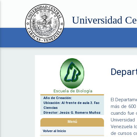
Universidad Ce
Depar
Año de Creación:
El Departame
Ubicación: Al frente de aula 3. Fac
más de 600 
Ciencias
cuando fue 
Director: Jesús G. Romero Muñoz
Universidad 
Menú
Venezuela lo
Volver al Inicio
de cursos co