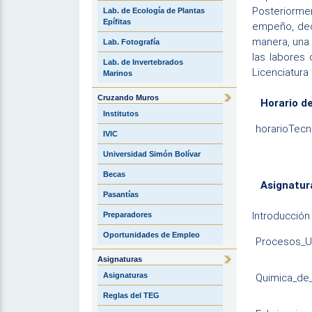
Posteriorme
Lab. de Ecología de Plantas
Epífitas
empeño, dedi
manera, una 
Lab. Fotografía
las labores
Lab. de Invertebrados
Licenciatura 
Marinos
Cruzando Muros
Horario de
Institutos
horarioTecn
IVIC
Universidad Simón Bolívar
Becas
Asignatur
Pasantías
Introducción
Preparadores
Oportunidades de Empleo
Procesos_Un
Asignaturas
Asignaturas
Quimica_de
Reglas del TEG