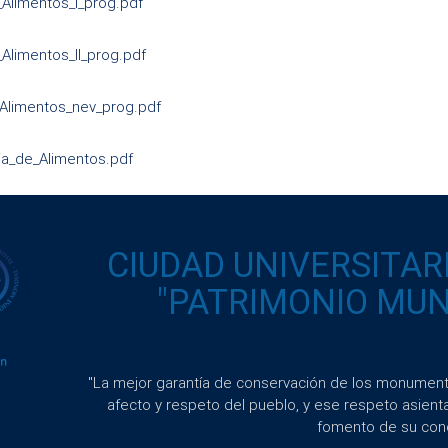
_Alimentos_I_prog.pdf
_Alimentos_II_prog.pdf
_Alimentos_nev_prog.pdf
ia_de_Alimentos.pdf
CIUDAD UNIVERSITAR
"PATRIMONIO MUND
"La mejor garantía de conservación de los monumento
afecto y respeto del pueblo, y ese respeto asient
fomento de su con