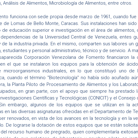
, Análisis de Alimentos, Microbiología de Alimentos, entre otros.
nto funciona con sede propia desde marzo de 1961, cuando fue ubi
re de Lomas de Bello Monte, Caracas. Sus instalaciones han sido
 de educación superior e investigación en el área de alimentos, 
as dependencias de la Universidad Central de Venezuela, entes
, y de la industria privada. En el mismo, comparten sus labores un
, estudiantes y personal administrativo, técnico y de servicio. A ma
esaparecida Corporación Venezolana de Fomento financiaron la c
, en el que se instalaron los equipos para la obtención de ácido c
 microorganismos industriales, en lo que constituyó uno de 
ca, cuando el término "Biotecnología" no había sido acuñado aún 
, la Planta Piloto de Procesamiento de Alimentos y los Laborator
ipados, en gran parte, con el apoyo que siempre ha prestado la
Investigaciones Científicas y Tecnológicas (CONICIT) y el Consejo 
Sin embargo, algunos de los equipos que se utilizan en la actu
 en las diversas asignaturas ofrecidas en el Departamento de T
ser renovados, en vista de los avances en la tecnología y en la 
o. De lograrse la dotación de estos equipos que se están solicit
 del recurso humano de pregrado, quien complementaría exitosam