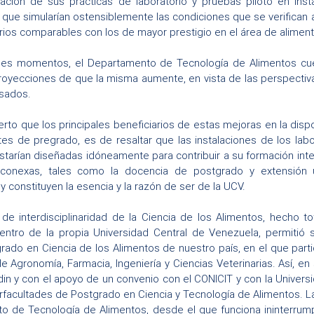
ización de sus prácticas de laboratorio y pruebas piloto en in
 que simularían ostensiblemente las condiciones que se verifican a
rios comparables con los de mayor prestigio en el área de aliment
ales momentos, el Departamento de Tecnología de Alimentos cuen
royecciones de que la misma aumente, en vista de las perspectiv
esados.
ierto que los principales beneficiarios de estas mejoras en la disp
tes de pregrado, es de resaltar que las instalaciones de los lab
tarían diseñadas idóneamente para contribuir a su formación integr
 conexas, tales como la docencia de postgrado y extensión u
y constituyen la esencia y la razón de ser de la UCV.
de interdisciplinaridad de la Ciencia de los Alimentos, hecho to
entro de la propia Universidad Central de Venezuela, permitió 
rado en Ciencia de los Alimentos de nuestro país, en el que parti
e Agronomía, Farmacia, Ingeniería y Ciencias Veterinarias. Así, en
din y con el apoyo de un convenio con el CONICIT y con la Univers
erfacultades de Postgrado en Ciencia y Tecnología de Alimentos. 
o de Tecnología de Alimentos, desde el que funciona ininterrum