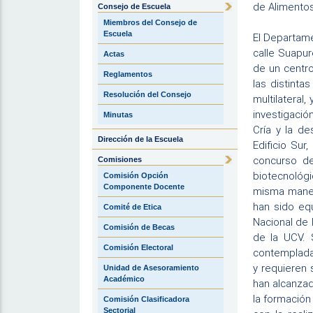
de Alimentos
Consejo de Escuela
Miembros del Consejo de
Escuela
El Departame
calle Suapu
Actas
de un centro
Reglamentos
las distint
Resolución del Consejo
multilateral
investigación
Minutas
Cría y la d
Dirección de la Escuela
Edificio Sur
concurso de
Comisiones
biotecnológi
Comisión Opción
Componente Docente
misma manera
han sido equ
Comité de Etica
Nacional de 
Comisión de Becas
de la UCV. 
Comisión Electoral
contempladas
y requieren 
Unidad de Asesoramiento
Académico
han alcanzad
la formación
Comisión Clasificadora
Sectorial