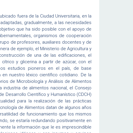
cado fuera de la Ciudad Universitaria, en la
 adaptadas, gradualmente, a las necesidades
objetivo que ha sido posible con el apoyo de
 gubernamentales, organismos de cooperación
 grupo de profesores, auxiliares docentes y de
nera de ejemplo, el Ministerio de Agricultura y
onstrucción de una de las edificaciones, el
ítrico y glicerina a partir de azúcar, con el
los estudios pioneros en el país, de base
en nuestro léxico científico cotidiano. De la
ios de Microbiología y Análisis de Alimentos
 industria de alimentos nacional, el Consejo
de Desarrollo Científico y Humanístico (CDCH)
alidad para la realización de las prácticas
ecnología de Alimentos datan de algunos años
versatilidad de funcionamiento que los mismos
ando, se estaría redundando positivamente en
ente la información que le es imprescindible