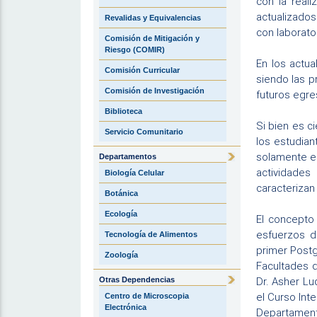
con la real
actualizados
Revalidas y Equivalencias
con laborato
Comisión de Mitigación y
Riesgo (COMIR)
En los actu
Comisión Curricular
siendo las p
Comisión de Investigación
futuros egr
Biblioteca
Si bien es c
Servicio Comunitario
los estudian
solamente es
Departamentos
actividades
Biología Celular
caracterizan 
Botánica
Ecología
El concepto 
esfuerzos d
Tecnología de Alimentos
primer Postg
Zoología
Facultades d
Dr. Asher Lu
Otras Dependencias
el Curso Int
Centro de Microscopia
Electrónica
Departament