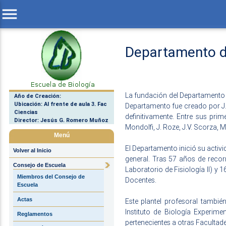
menu
Departamento d
La fundación del Departamento d
Año de Creación:
Ubicación: Al frente de aula 3. Fac
Departamento fue creado por J.
Ciencias
definitivamente. Entre sus pri
Director: Jesús G. Romero Muñoz
Mondolfi, J. Roze, J.V. Scorza, M.
Menú
El Departamento inició su acti
Volver al Inicio
general. Tras 57 años de recorr
Consejo de Escuela
Laboratorio de Fisiología II) y
Miembros del Consejo de
Docentes.
Escuela
Actas
Este plantel profesoral tambié
Instituto de Biología Experime
Reglamentos
pertenecientes a otras Facultade