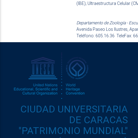
(IBE); Ultraestructura Celular (C
Departamento de Zoología - Escue
Avenida Paseo Los Ilustres, A
Teléfono: 605.16.36 TeleFax: 6
CIUDAD UNIVERSITARIA
DE CARACAS
"PATRIMONIO MUNDIAL"