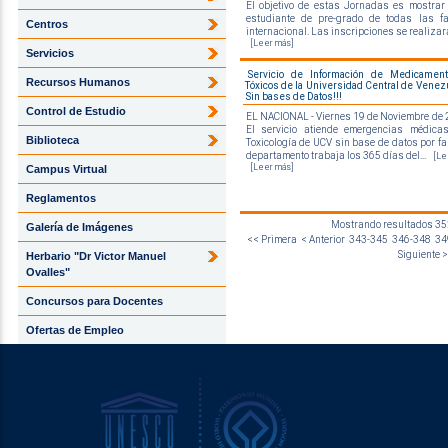
El objetivo de estas Jornadas es mostrar 
estudiante de pre-grado de todas las f
Centros
internacional. Las inscripciones se realizara
[Leer más]
Servicios
Servicio de Información de Medicamen
Recursos Humanos
Tóxicos de la Universidad Central de Venezu
Sin bases de Datos!!!
Control de Estudio
EL NACIONAL - Viernes 19 de Noviembre de
El servicio atiende emergencias médica
Biblioteca
Toxicología de UCV sin base de datos por fal
departamento trabaja los 365 días del...
[Le
[Leer más]
Campus Virtual
Reglamentos
Mostrando resultados 352
Galería de Imágenes
<< Primera
< Anterior
343-345
346-348
34
Siguiente >
Herbario "Dr Victor Manuel
Ovalles"
Concursos para Docentes
Ofertas de Empleo