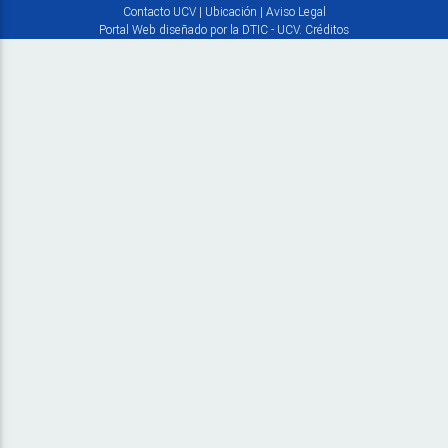
Contacto UCV
|
Ubicación
|
Aviso Legal
Portal Web diseñado por la DTIC - UCV.
Créditos