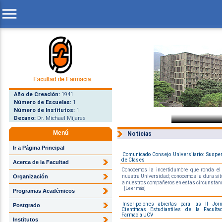
menu
Año de Creación:
1941
Número de Escuelas:
1
Número de Institutos:
1
Decano:
Dr. Michael Mijares
Menú
Noticias
Ir a Página Principal
Comunicado Consejo Universitario: Suspe
de Clases
Acerca de la Facultad
Conocemos la incertidumbre que ronda el
nuestra Universidad; conocemos la dura sit
Organización
a nuestros compañeros en estas circunstanc
[Leer más]
Programas Académicos
Inscripciones abiertas para las II Jor
Postgrado
Científicas Estudiantiles de la Facult
Farmacia UCV
Institutos