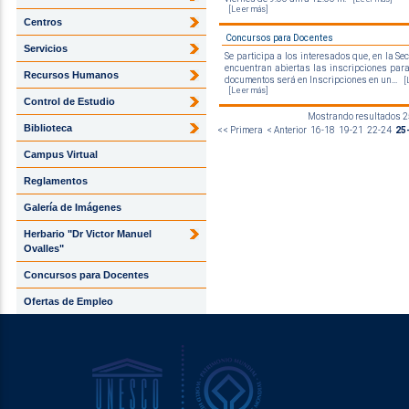
[Leer más]
Centros
Concursos para Docentes
Servicios
Se participa a los interesados que, en la 
encuentran abiertas las inscripciones para
Recursos Humanos
documentos será en Inscripciones en un...
[
[Leer más]
Control de Estudio
Mostrando resultados 25
Biblioteca
<< Primera
< Anterior
16-18
19-21
22-24
25
Campus Virtual
Reglamentos
Galería de Imágenes
Herbario "Dr Victor Manuel
Ovalles"
Concursos para Docentes
Ofertas de Empleo