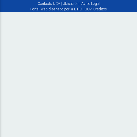
Contacto UCV
|
Ubicación
|
Aviso Legal
Portal Web diseñado por la DTIC - UCV.
Créditos