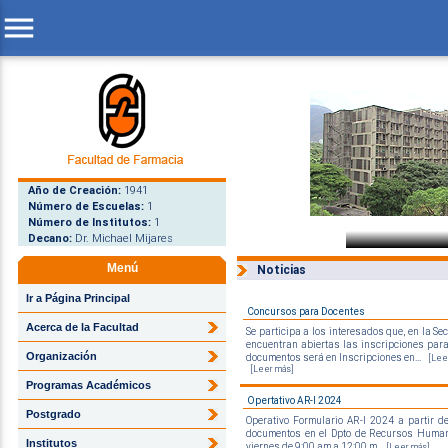
menu
Año de Creación:
1941
Número de Escuelas:
1
Número de Institutos:
1
Decano:
Dr. Michael Mijares
Menú
Noticias
Ir a Página Principal
Concursos para Docentes
Acerca de la Facultad
Se participa a los interesados que, en la 
encuentran abiertas las inscripciones para
Organización
documentos será en Inscripciones en...
[Lee
[Leer más]
Programas Académicos
Opertativo AR-I 2024
Postgrado
Operativo Formulario AR-I 2024 a partir 
documentos en el Dpto de Recursos Human
Institutos
viernes de 9:00 am a 12:00 m.
[Leer más]