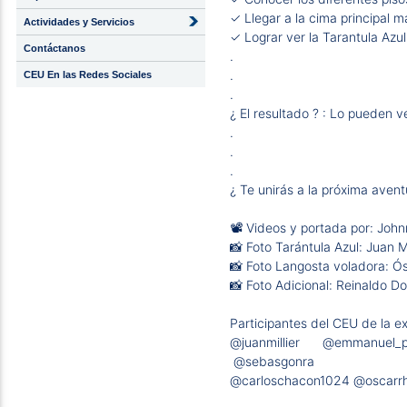
✓ Llegar a la cima principal m
Actividades y Servicios
✓ Lograr ver la Tarantula Az
Contáctanos
.
.
CEU En las Redes Sociales
.
¿ El resultado ? : Lo pueden ver
.
.
.
¿ Te unirás a la próxima avent
📽️ Videos y portada por: Joh
📸 Foto Tarántula Azul: Juan Mi
📸 Foto Langosta voladora: Ó
📸 Foto Adicional: Reinaldo D
Participantes del CEU de la ex
@juanmillier
@emmanuel_p
@sebasgonra
@carloschacon1024
@oscarrh