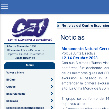
menu
Noticias del Centro Excursion
Noticias
Año de Creación:
1958
Monumento Natural Cerro
Ubicación:
Edificio Dirección de
Por: La Junta Directiva
Deportes, Ciudad Universitaria
12-14 Octubre 2023
Junta Directiva
Con sus 3 cimas ("Buena Vist
Menú
hectáreas, fue declarado Mo
de los miembros guias del CEU
Volver a Inicio
excursión, el pasado 12-14
El Club
emprender la primera excursi
Cursos
alto: La Cima Moruy de 830 
Excursionismo
El grupo se conformo de 1
Escalada
objetivos claros:
Expediciones Internacionales
✓ Conocer los diferentes piso