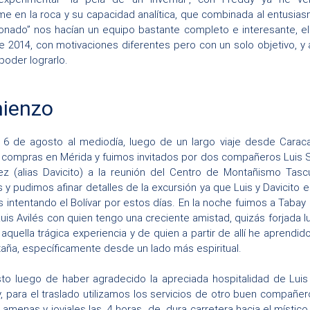
 en la roca y su capacidad analítica, que combinada al entusia
nado” nos hacían un equipo bastante completo e interesante, el 
 2014, con motivaciones diferentes pero con un solo objetivo, 
poder lograrlo.
mienzo
 6 de agosto al mediodía, luego de un largo viaje desde Caraca
 compras en Mérida y fuimos invitados por dos compañeros Luis 
z (alias Davicito) a la reunión del Centro de Montañismo Tas
y pudimos afinar detalles de la excursión ya que Luis y Davicito es
 intentando el Bolívar por estos días. En la noche fuimos a Tabay 
uis Avilés con quien tengo una creciente amistad, quizás forjada 
 aquella trágica experiencia y de quien a partir de allí he aprendi
aña, específicamente desde un lado más espiritual.
sto luego de haber agradecido la apreciada hospitalidad de Luis
 para el traslado utilizamos los servicios de otro buen compañe
 amenas y joviales las 4 horas de dura carretera hacia el místic