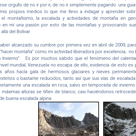
se orgullo de no ir por ir, de no ir simplemente pagando una guiat
r mis propios medios lo que me llevo a indagar y aprender sobr
 el montañismo, la escalada y actividades de montaña en gene
 en mí una pasión por esto de las montañas y provocando su
llá del Bolívar.
haber alcanzado su cumbre por primera vez en abril de 2009, pa
 “hacer montaña” como mi actividad liberadora por excelencia, no
 en Invierno”. Es por muchos sabido que el fenómeno del calenta
ivel mundial, Venezuela no escapa de ello, evidencia de esto es 
s años hacía gala de hermosos glaciares y nieves permanent
xtintos o bastante reducidos, tanto así que sus vías de escalad
netamente una escalada en roca, salvo en temporada de invierno (
 máximas alturas se tiñen de blanco, casi haciéndonos retroced
de buena escalada alpina.