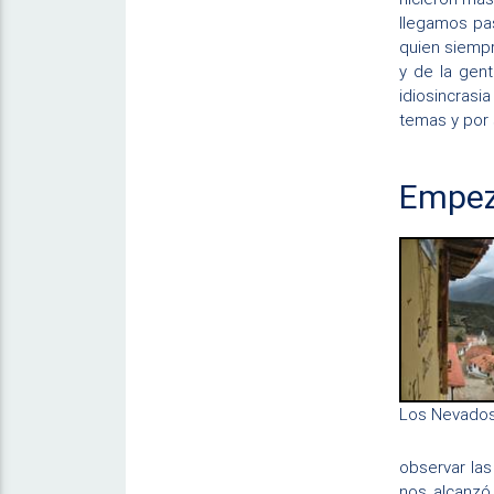
llegamos pa
quien siempr
y de la gen
idiosincrasi
temas y por
Empez
Los Nevado
observar las
nos alcanzó