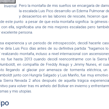
Pero la montaña de mis sueños se encargaría de darnos
 Invernal
la escalada Luis Pico desarrollo un Edema Pulmonar d
y desaciertos en las labores de rescate, hicieron que
ir de este punto a pesar de que esta montaña significa la génesis
con ella, significaba una de mis mejores escaladas pero también
 excelente persona.
esa experiencia y un periodo de introspección, decidí hacerle cas
e diría Luis Pico días antes de su definitiva partida: “hagamos 
í realizando montaña, incluso a nivel internacional con ascension
y no fue hasta 2013 cuando decidí reencontrarme con la Sierra
Humboldt, en compañía de Freddy Araujo y Jimmy Nunes, el cua
sto llegando al glaciar por amenaza de tormenta eléctrica, u
Humboldt junto con Hungría Salgado y Luis Mariño, fue muy emotiv
a Sierra Nevada 2 años después de aquella trágica experienci
itivo para volver tras mi anhelo del Bolívar en invierno y enfrentar
smas y mis utopías.
ipo