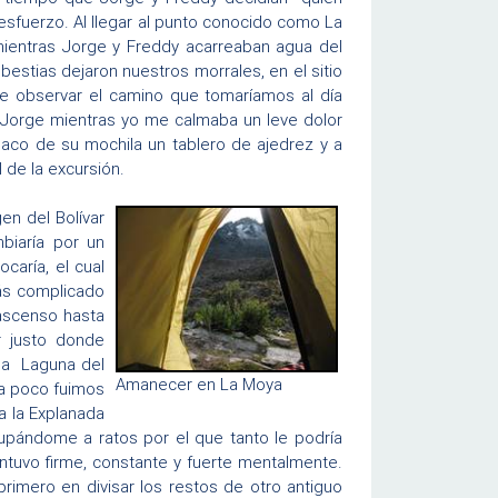
esfuerzo. Al llegar al punto conocido como La
 mientras Jorge y Freddy acarreaban agua del
estias dejaron nuestros morrales, en el sitio
de observar el camino que tomaríamos al día
 Jorge mientras yo me calmaba un leve dolor
 saco de su mochila un tablero de ajedrez y a
 de la excursión.
n del Bolívar
biaría por un
caría, el cual
más complicado
ascenso hasta
r justo donde
la Laguna del
Amanecer en La Moya
 a poco fuimos
a la Explanada
upándome a ratos por el que tanto le podría
antuvo firme, constante y fuerte mentalmente.
 primero en divisar los restos de otro antiguo