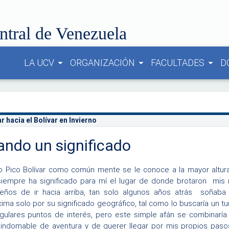
ntral de Venezuela
LA UCV
ORGANIZACIÓN
FACULTADES
D
arrow_drop_down
arrow_drop_down
arrow_drop_down
r hacia el Bolívar en Invierno
ndo un significado
 Pico Bolívar como común mente se le conoce a la mayor altur
siempre ha significado para mí el lugar de donde brotaron mis
eños de ir hacia arriba, tan solo algunos años atrás soñaba
cima solo por su significado geográfico, tal como lo buscaría un tu
ngulares puntos de interés, pero este simple afán se combinaría
 indomable de aventura y de querer llegar por mis propios pasos