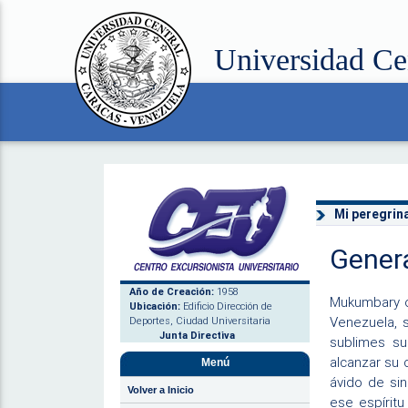
Universidad Ce
Mi peregrina
Genera
Año de Creación:
1958
Mukumbary o
Ubicación:
Edificio Dirección de
Venezuela, 
Deportes, Ciudad Universitaria
Junta Directiva
sublimes su
alcanzar su 
Menú
ávido de si
Volver a Inicio
ese espíritu