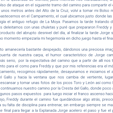
olso de ataque en el siguiente tramo del camino para compartir el 
a unos metros antes del Alto de la Cruz, volví a tomar mi Bolso
bastecernos en el Campamento, el cual ubicamos justo donde las b
igía el antiguo refugio de La Moya. Pasamos la tarde tratando 
nos deleitamos con unas chuletas y puré que prepararon Freddy y
oducto del abrupto desnivel del día, al finalizar la tarde Jorge
cho momento empezaría mi hegemonía en dicho juego hasta el final
sto amanecería bastante despejado, dándonos una preciosa image
 puerta de nuestra carpa, el humor característico de Jorge cam
s serio, por la expectativa del camino que a partir de allí nos to
nto para el como para Freddy y que por mis referencias era el 
rcamiento, recogimos rápidamente, desayunamos e iniciamos el 
el Gallo y hacia la ventana que nos cambia de vertiente, luga
escansar y tomar unas fotos de los picos Toro y León así como 
 continuamos nuestro camino por la Cresta del Gallo, donde poco
gunos pasos expuestos para luego iniciar el franco ascenso haci
ejo, Freddy durante el camino fue quedándose algo atrás, preoc
a su falta de disciplina para entrenar, sin embargo siempre se m
te final para llegar a la Explanada Jorge acelero el paso y fue el