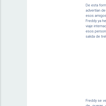
De esta form
advertían de
esos amigos 
Freddy ya h
viaje intern
esos persona
salida de tre
Freddy se ve
de querer 