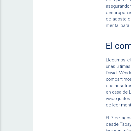
asegurándome
desproporcio
de agosto de
mental para 
El co
Llegamos el
unas últimas
David Ménde
compartimos 
que nosotros
en casa de L
vivido juntos
de leer mont
El 7 de ago
desde Tabay,
hicieron más