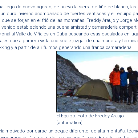
a llego de nuevo agosto, de nuevo la sierra de tiñe de blanco, las
 un duro invierno acompañado de fuertes ventiscas y el equipo pa
que se forjan en el frió de las montañas: Freddy Araujo y Jorge
e venido estableciendo una buena amistad y camaradería compart
acional al Valle de Viñales en Cuba buscando esas escaladas en lug
jes que a primera vista uno suele juzgar de una manera y termina
kking y a partir de allí fuimos generando una franca camaradería.
El Equipo. Foto de Freddy Araujo
(automática)
ía motivado por darse un pegue diferente, de alta montaña, técnico
experimentar “la pela de un invernal”, con Freddy ya he v