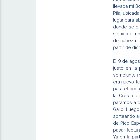
llevaba mi B
Pila, ubicad
lugar para a
donde se er
siguiente, 
de cabeza pr
partir de di
El 9 de ago
justo en la
semblante má
era nuevo ta
para el ace
la Cresta d
paramos a d
Gallo. Luego
sorteando al
de Pico Esp
pasar factur
Ya en la par