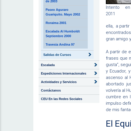
de 2003
Intento en
Paseo Aguraro
2011
Guariquito. Mayo 2002
Roraima 2001
ella, a part
Escalada Al Humboldt
encontrados 
Septiembre 2000
gran amigo y
Travesia Andina 97
A partir de 
Salidas de Cursos
frases que m
gusta”, segu
Escalada
y Ecuador, 
Expediciones Internacionales
ascenso al 
Actividades y Servicios
abortado ju
volvería al 
Contáctanos
cumbre en l
CEU En las Redes Sociales
impulso defin
de mis fanta
El Equ