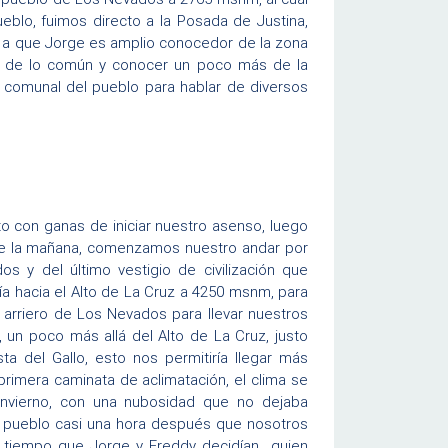
blo, fuimos directo a la Posada de Justina,
as a que Jorge es amplio conocedor de la zona
s de lo común y conocer un poco más de la
adio comunal del pueblo para hablar de diversos
o con ganas de iniciar nuestro asenso, luego
de la mañana, comenzamos nuestro andar por
s y del último vestigio de civilización que
ía hacia el Alto de La Cruz a 4250 msnm, para
 arriero de Los Nevados para llevar nuestros
un poco más allá del Alto de La Cruz, justo
a del Gallo, esto nos permitiría llegar más
imera caminata de aclimatación, el clima se
 invierno, con una nubosidad que no dejaba
del pueblo casi una hora después que nosotros
l tiempo que Jorge y Freddy decidían quien