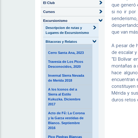
El Club
que generó e
si no ir po
Cursos
senderismo,
Excursionismo
despertando
Descripcion de rutas y
que van más a
Lugares de Excursionismo
Bitacoras y Relatos
A pesar de 
de escalar y
Cerro Santa Ana, 2023
“El Bolívar
Travesia de Los Picos
montañas a n
Desconocidos, 2020
hace alguno
Invernal Sierra Nevada
encuentran e
de Merida 2018
constituyen 
A los Iconos del a
Mérida y sus
Sierra al Estilo
duros retos 
Kukuzka. Diciembre
2017
Acto de Fé: La Corona
y la Garza vestidas de
Blanco. Septiembre
2016
Pico Piedras Blancas