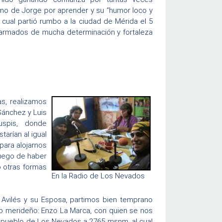
smo de Jorge por aprender y su “humor loco y
cual partió rumbo a la ciudad de Mérida el 5
y armados de mucha determinación y fortaleza
s, realizamos
Sánchez y Luis
cuspis, donde
tarían al igual
para alojarnos
luego de haber
do otras formas
En la Radio de Los Nevados
 Avilés y su Esposa, partimos bien temprano
ro merideño: Enzo La Marca, con quien se nos
o pueblo de Los Nevados a 2765 msnm, al cual