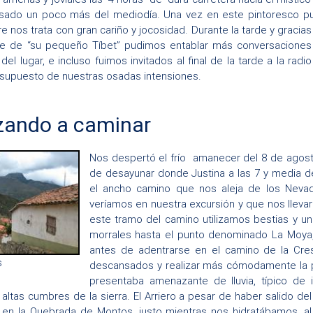
sado un poco más del mediodía. Una vez en este pintoresco pue
e nos trata con gran cariño y jocosidad. Durante la tarde y graci
te de “su pequeño Tíbet” pudimos entablar más conversacione
a del lugar, e incluso fuimos invitados al final de la tarde a la r
 supuesto de nuestras osadas intensiones.
ando a caminar
Nos despertó el frío amanecer del 8 de agost
de desayunar donde Justina a las 7 y media 
el ancho camino que nos aleja de los Nevado
veríamos en nuestra excursión y que nos llevar
este tramo del camino utilizamos bestias y un
morrales hasta el punto denominado La Moya, 
antes de adentrarse en el camino de la Crest
s
descansados y realizar más cómodamente la pr
presentaba amenazante de lluvia, típico de
 altas cumbres de la sierra. El Arriero a pesar de haber salido 
 en la Quebrada de Montos, justo mientras nos hidratábamos, a