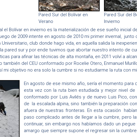
Pared Sur del Bolívar en
Pared Sur del Bo
Verano
Invierno
al el Bolívar en invierno es la materialización de ese sueño inicial
uego de 2009 intente en agosto de 2010 mi primer invernal, junt
a Universitario, club donde hago vida, en aquella salida la inexperi
e la pared sur y por ende tuvimos que abortar nuestro intento de
ticas para afinar las técnicas de alta montaña, en 2011 volví a alc
 también del CEU conformado por Rocelie Otero, Enmanuel Murillo,
sí mi objetivo no era solo la cumbre si no estudiarme la ruta con mi
En agosto de ese mismo año, sería el momento para de
esta vez con la ruta bien estudiada y mejor nivel de 
conformado por Luis Avilés y de nuevo Luis Pico, con
de la escalada alpina, sino también la preparación co
afuera de nuestras fronteras. En esta ocasión había
paso complicado antes de llegar a la cumbre, pero la
continuar, sin embargo nos habíamos dado un pegue 
amargo que siempre supone el regresar sin la cumbre