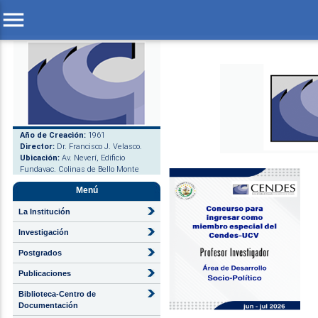
menu
Año de Creación:
1961
Director:
Dr. Francisco J. Velasco.
Ubicación:
Av. Neverí, Edificio
Fundavac. Colinas de Bello Monte
Menú
La Institución
Investigación
Postgrados
Publicaciones
Biblioteca-Centro de
Documentación