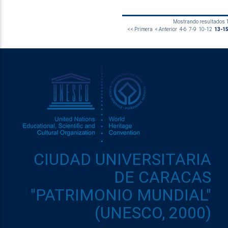
Mostrando resultados 13
<< Primera
< Anterior
4-6
7-9
10-12
13-1
CIUDAD UNIVERSITARIA
DE CARACAS
"PATRIMONIO MUNDIAL"
(UNESCO, 2000)