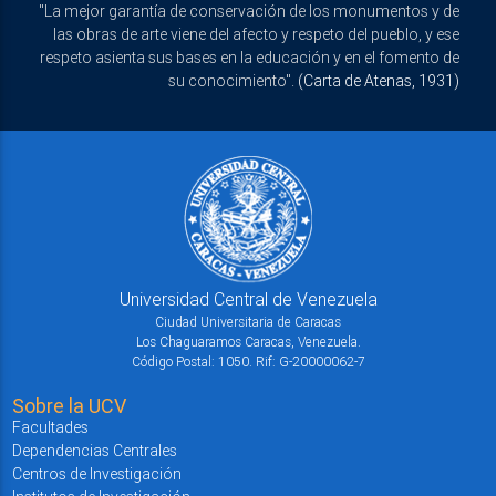
"La mejor garantía de conservación de los monumentos y de
las obras de arte viene del afecto y respeto del pueblo, y ese
respeto asienta sus bases en la educación y en el fomento de
su conocimiento".
(Carta de Atenas, 1931)
Universidad Central de Venezuela
Ciudad Universitaria de Caracas
Los Chaguaramos Caracas, Venezuela.
Código Postal: 1050. Rif: G-20000062-7
Sobre la UCV
Facultades
Dependencias Centrales
Centros de Investigación