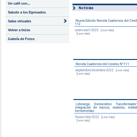
Un café con...
Noticias
Saludo a los Egresados
Nueva Edición Revista Cuadernos del Cen
Salas virtuales
112
Volver a Inicio
enero-abril 2023
[Leer más]
[Leer más]
Galería de Fotos
Revista Cuadernos del Cendes N°111
septiembre-diciembre 2022
[Leer más]
[Leer más]
Liderazgo Democrático Transformador
integración de marcos, modelos, méto
herramientas
Nuevo libro 2022
[Leer más]
[Leer más]