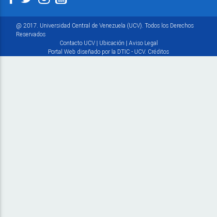
@ 2017. Universidad Central de Venezuela (UCV). Todos los Derechos
Reservados
Contacto UCV
|
Ubicación
|
Aviso Legal
Portal Web diseñado por la DTIC - UCV.
Créditos