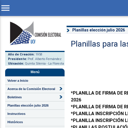
menu
Planillas elección julio 2026
Planillas para l
Año de Creación:
1958
Presidente:
Prof. Alberto Fernández
Ubicación:
Quinta Silenia - La Floresta
Menú
Volver a Inicio
Acerca de la Comisión Electoral
*
PLANILLA DE FIRMA DE 
Boletines
2026
Planillas elección julio 2026
*
PLANILLA DE FIRMA DE 
*
PLANILLA INSCRIPCIÓN 
Instructivos
*
PLANILLA INSCRIPCIÓN 
Históricos
*
PLANILLAS POSTULACIÓ