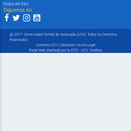
Mapa del Sitio
Siguenos en:
@ 2017. Universidad Central de Venezuela (UCV). Todos los Derechos
Reservados
Contacto UCV
|
Ubicación
|
Aviso Legal
Portal Web diseñado por la DTIC - UCV.
Créditos