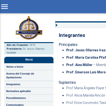
menu
Integrantes
Principales
Año de Creación:
1970
Presidente:
Dr. Jesús Ollarves
Prof. Jesús Ollarves Iraz
Irazábal
Prof. María Carolina Pf
Menú
Prof. Aixa Müller
– Miemb
Volver a Inicio
Prof. Emerson Luis Moro
Acerca del Consejo de
Apelaciones
Suplentes
Integrantes
Prof. María Ángeles Payer
Normativa aplicable
Prof. Alicia Mariela Rincón
Procedimientos
Prof. Enoe Coromoto Texi
Comunicados