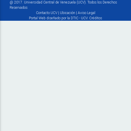
@ 2017. Universidad Central de Venezuela (UCV). Todos los Derechos
Reservados
Contacto UCV
|
Ubicación
|
Aviso Legal
Portal Web diseñado por la DTIC - UCV.
Créditos