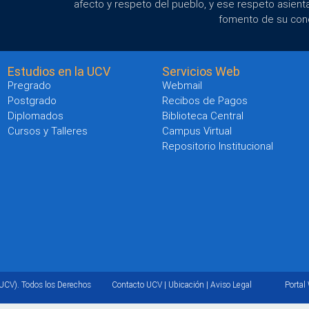
afecto y respeto del pueblo, y ese respeto asient
fomento de su con
Estudios en la UCV
Servicios Web
Pregrado
Webmail
Postgrado
Recibos de Pagos
Diplomados
Biblioteca Central
Cursos y Talleres
Campus Virtual
Repositorio Institucional
UCV). Todos los Derechos
Contacto UCV
|
Ubicación
|
Aviso Legal
Portal