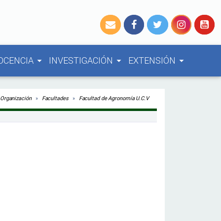
OCENCIA
INVESTIGACIÓN
EXTENSIÓN
arrow_drop_down
arrow_drop_down
arrow_drop_down
Organización
Facultades
Facultad de Agronomía U.C.V