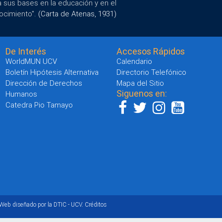
a sus bases en la educación y en el
ocimiento".
(Carta de Atenas, 1931)
De Interés
Accesos Rápidos
WorldMUN UCV
Calendario
Boletín Hipótesis Alternativa
Directorio Telefónico
Dirección de Derechos
Mapa del Sitio
Siguenos en:
Humanos
Catedra Pio Tamayo
 Web diseñado por la DTIC - UCV.
Créditos