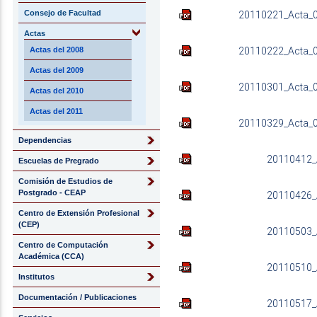
Consejo de Facultad
20110221_Acta_02
Actas
20110222_Acta_0
Actas del 2008
Actas del 2009
20110301_Acta_0
Actas del 2010
Actas del 2011
20110329_Acta_0
Dependencias
20110412_
Escuelas de Pregrado
Comisión de Estudios de
Postgrado - CEAP
20110426_
Centro de Extensión Profesional
(CEP)
20110503_
Centro de Computación
Académica (CCA)
20110510_
Institutos
Documentación / Publicaciones
20110517_