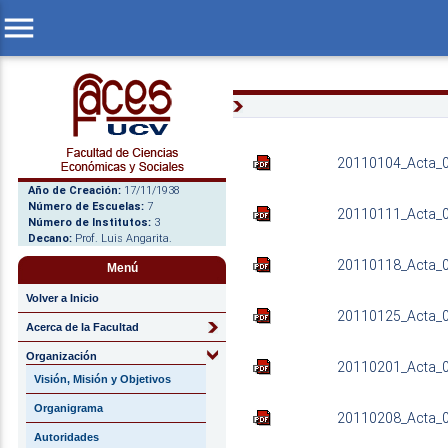
menu
20110104_Acta_01
Año de Creación:
17/11/1938
Número de Escuelas:
7
20110111_Acta_0
Número de Institutos:
3
Decano:
Prof. Luis Angarita.
20110118_Acta_0
Menú
Volver a Inicio
20110125_Acta_0
Acerca de la Facultad
Organización
20110201_Acta_0
Visión, Misión y Objetivos
Organigrama
20110208_Acta_0
Autoridades