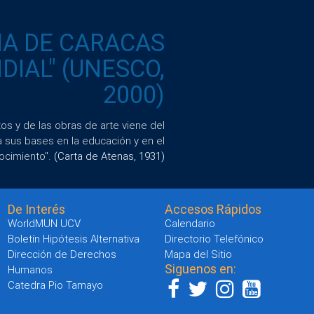
IA DE CARACAS
IAL" (UNESCO,
2000)
s y de las obras de arte viene del
a sus bases en la educación y en el
ocimiento".
(Carta de Atenas, 1931)
De Interés
Accesos Rápidos
WorldMUN UCV
Calendario
Boletín Hipótesis Alternativa
Directorio Telefónico
Dirección de Derechos
Mapa del Sitio
Siguenos en:
Humanos
Catedra Pio Tamayo