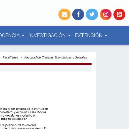
OCENCIA
INVESTIGACIÓN
EXTENSIÓN
arrow_drop_down
arrow_drop_down
arrow_drop_down
Facultades
Facultad de Ciencias Económicas y Sociales