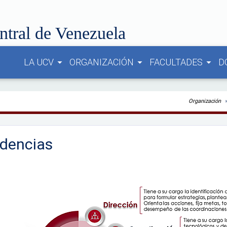
ntral de Venezuela
LA UCV
ORGANIZACIÓN
FACULTADES
D
arrow_drop_down
arrow_drop_down
arrow_drop_down
Organización
dencias