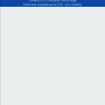
Contacto UCV
|
Ubicación
|
Aviso Legal
Portal Web diseñado por la DTIC - UCV.
Créditos