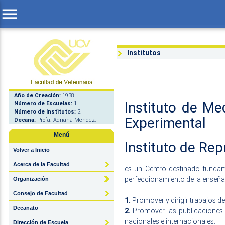
menu
Institutos
Año de Creación:
1938
Instituto de Med
Número de Escuelas:
1
Número de Institutos:
2
Experimental
Decana:
Profa. Adriana Mendez.
Menú
Instituto de Re
Volver a Inicio
Acerca de la Facultad
es un Centro destinado fundam
perfeccionamiento de la enseñanz
Organización
Consejo de Facultad
1.
Promover y dirigir trabajos de 
Decanato
2.
Promover las publicaciones 
nacionales e internacionales.
Dirección de Escuela