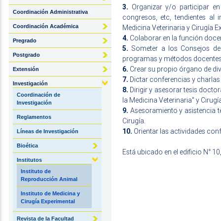
3.
Organizar y/o participar en
Coordinación Administrativa
congresos, etc, tendientes al
Coordinación Académica
Medicina Veterinaria y Cirugía E
4.
Colaborar en la función docen
Pregrado
5.
Someter a los Consejos de 
Postgrado
programas y métodos docentes q
6.
Crear su propio órgano de divul
Extensión
7.
Dictar conferencias y charlas 
Investigación
8.
Dirigir y asesorar tesis docto
Coordinación de
la Medicina Veterinaria" y Cirug
Investigación
9.
Asesoramiento y asistencia té
Reglamentos
Cirugía.
10.
Orientar las actividades con
Líneas de Investigación
Bioética
Está ubicado en el edificio N° 1
Institutos
Instituto de
Reproducción Animal
Instituto de Medicina y
Cirugía Experimental
Revista de la Facultad