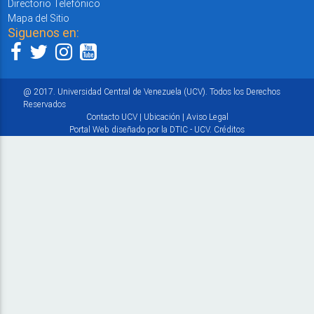
Directorio Telefónico
Mapa del Sitio
Siguenos en:
@ 2017. Universidad Central de Venezuela (UCV). Todos los Derechos
Reservados
Contacto UCV
|
Ubicación
|
Aviso Legal
Portal Web diseñado por la DTIC - UCV.
Créditos