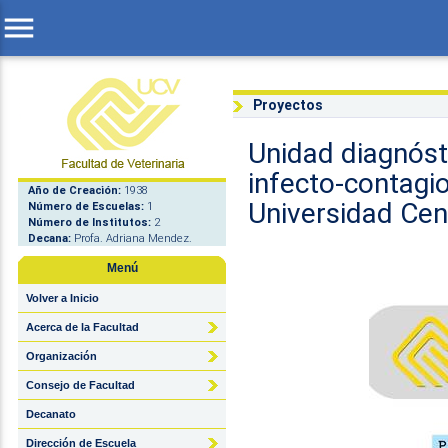
menu
Proyectos
Unidad diagnóst
infecto-contagio
Año de Creación:
1938
Universidad Cen
Número de Escuelas:
1
Número de Institutos:
2
Decana:
Profa. Adriana Mendez.
Menú
Volver a Inicio
Acerca de la Facultad
Organización
Consejo de Facultad
Decanato
Dirección de Escuela