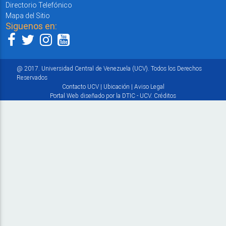
Directorio Telefónico
Mapa del Sitio
Siguenos en:
@ 2017. Universidad Central de Venezuela (UCV). Todos los Derechos
Reservados
Contacto UCV
|
Ubicación
|
Aviso Legal
Portal Web diseñado por la DTIC - UCV.
Créditos