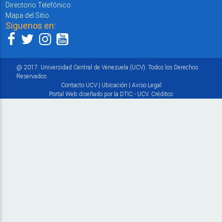
Directorio Telefónico
Mapa del Sitio
Siguenos en:
@ 2017. Universidad Central de Venezuela (UCV). Todos los Derechos
Reservados
Contacto UCV
|
Ubicación
|
Aviso Legal
Portal Web diseñado por la DTIC - UCV.
Créditos