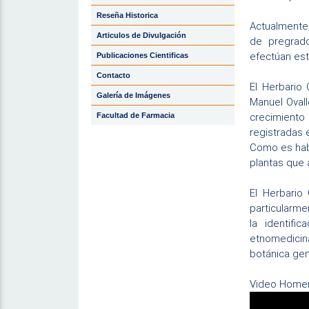
Reseña Historica
Actualmente,
Articulos de Divulgación
de pregrado
efectúan est
Publicaciones Cientificas
Contacto
El Herbario
Galería de Imágenes
Manuel Ovall
crecimiento
Facultad de Farmacia
registradas
Como es habi
plantas que 
El Herbario
particularme
la identifi
etnomedicina
botánica gen
Video Homena