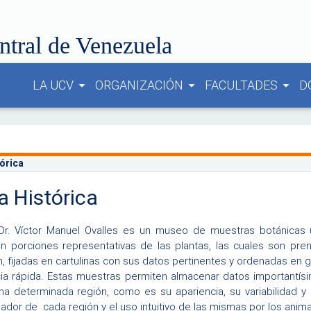
ntral de Venezuela
LA UCV
ORGANIZACIÓN
FACULTADES
D
arrow_drop_down
arrow_drop_down
arrow_drop_down
órica
 Histórica
 Dr. Víctor Manuel Ovalles es un museo de muestras botánicas u
n porciones representativas de las plantas, las cuales son pr
, fijadas en cartulinas con sus datos pertinentes y ordenadas en
ia rápida. Estas muestras permiten almacenar datos importantísi
a determinada región, como es su apariencia, su variabilidad y
dor de cada región y el uso intuitivo de las mismas por los anima