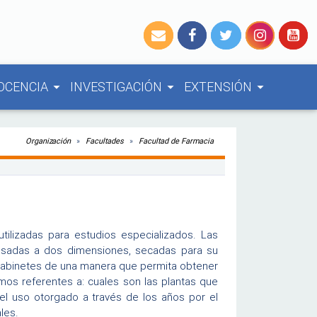
OCENCIA
INVESTIGACIÓN
EXTENSIÓN
arrow_drop_down
arrow_drop_down
arrow_drop_down
Organización
Facultades
Facultad de Farmacia
tilizadas para estudios especializados. Las
ensadas a dos dimensiones, secadas para su
 gabinetes de una manera que permita obtener
mos referentes a: cuales son las plantas que
 el uso otorgado a través de los años por el
les.