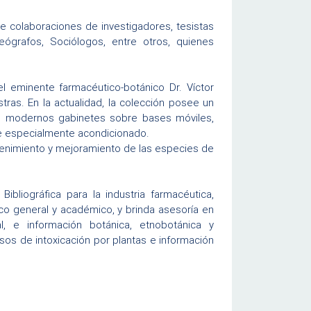
e colaboraciones de investigadores, tesistas
ógrafos, Sociólogos, entre otros, quienes
l eminente farmacéutico-botánico Dr. Víctor
ras. En la actualidad, la colección posee un
 en modernos gabinetes sobre bases móviles,
e especialmente acondicionado.
tenimiento y mejoramiento de las especies de
bliográfica para la industria farmacéutica,
ico general y académico, y brinda asesoría en
al, e información botánica, etnobotánica y
sos de intoxicación por plantas e información