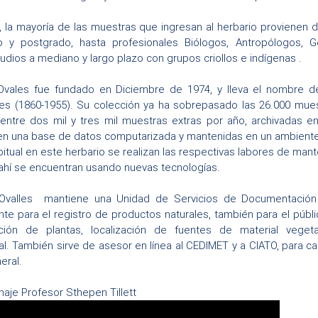
 la mayoría de las muestras que ingresan al herbario provienen d
 y postgrado, hasta profesionales Biólogos, Antropólogos, Ge
udios a mediano y largo plazo con grupos criollos e indígenas .
 Ovales fue fundado en Diciembre de 1974, y lleva el nombre de
es (1860-1955). Su colección ya ha sobrepasado las 26.000 muest
 entre dos mil y tres mil muestras extras por año, archivadas
 en una base de datos computarizada y mantenidas en un ambient
tual en este herbario se realizan las respectivas labores de man
ahí se encuentran usando nuevas tecnologías.
 Ovalles mantiene una Unidad de Servicios de Documentación Bi
nte para el registro de productos naturales, también para el públ
cación de plantas, localización de fuentes de material veget
l. También sirve de asesor en línea al CEDIMET y a CIATO, para ca
eral.
je Profesor Sthepen Tillett