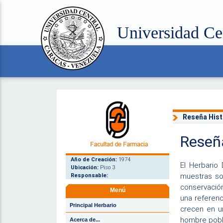
Universidad Ce
Reseña Hist
Reseña
Año de Creación:
1974
El Herbario
Ubicación:
Piso 3
muestras so
Responsable:
conservación
Menú
una referenc
Principal Herbario
crecen en un
hombre pobla
Acerca de...