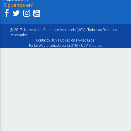
Siguenos en:
@ 2017. Universidad Central de Venezuela (UCV). Todos los Derechos
Reservados
Contacto UCV
|
Ubicación
|
Aviso Legal
Portal Web diseñado por la DTIC - UCV.
Créditos