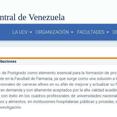
ntral de Venezuela
LA UCV
ORGANIZACIÓN
FACULTADES
D
arrow_drop_down
arrow_drop_down
arrow_drop_down
ribuciones
 de Postgrado como elemento esencial para la formación de prof
e en la Facultad de Farmacia, ya que surge como una solución a l
esionales de carreras afines en su afán de mejorar y actualizar 
ran demanda y son altamente aceptados por la alta calidad acad
con éxito en los cuadros profesorales de universidades nacionales
s y alimentos; en instituciones hospitalarias públicas y privadas;
nvestigación.