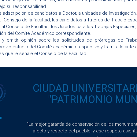
jo su responsabilidad.
la adscripción de candidatos a Doctor, a unidades de Investigación.
l Consejo de la facultad, los candidatos a Tutores de Trabajo Espe
al Consejo de Facultad, los Jurados para los Trabajos Especiales,
ón del Comité Académico correspondiente.
r y emitir opinión sobre las solicitudes de prórrogas de Trab
previo estudio del Comité académico respectivo y tramitarlo ante e
s que le señale el Consejo de la Facultad.
CIUDAD UNIVERSITAR
"PATRIMONIO MUND
"La mejor garantía de conservación de los monumento
afecto y respeto del pueblo, y ese respeto asient