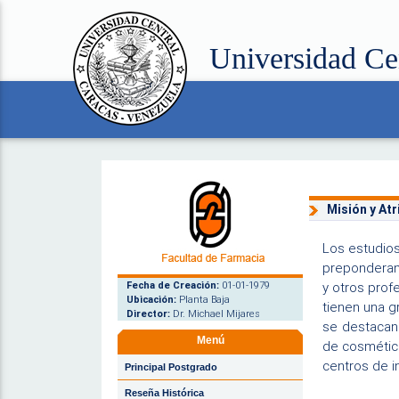
Universidad Ce
Misión y At
Los estudios
preponderant
Fecha de Creación:
01-01-1979
y otros prof
Ubicación:
Planta Baja
tienen una g
Director:
Dr. Michael Mijares
se destacan 
Menú
de cosmético
centros de i
Principal Postgrado
Reseña Histórica