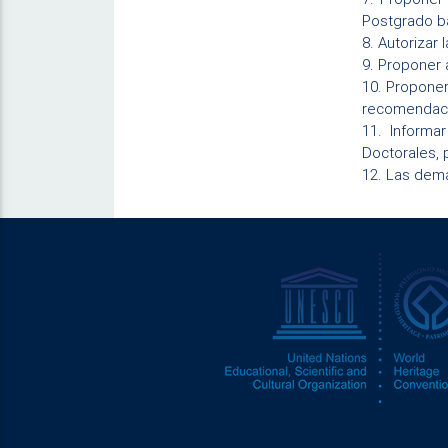
Postgrado ba
8.
Autorizar 
9.
Proponer a
10.
Proponer 
recomendaci
11.
Informa
Doctorales, 
12.
Las demá