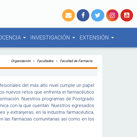
OCENCIA
INVESTIGACIÓN
EXTENSIÓN
arrow_drop_down
arrow_drop_down
arrow_drop_down
Organización
Facultades
Facultad de Farmacia
esionales del más alto nivel cumple un papel
os nuevos retos que enfrenta el farmacéutico
su formación. Nuestros programas de Postgrado
émica con la que cuentan. Nuestros egresados
 y extranjeras; en la industria farmacéutica,
 en las farmacias comunitarias así como en los