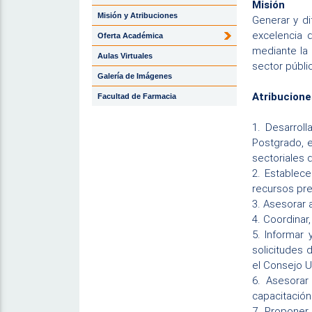
Misión
Misión y Atribuciones
Generar y di
excelencia 
Oferta Académica
mediante la 
Aulas Virtuales
sector públi
Galería de Imágenes
Atribucione
Facultad de Farmacia
1.
Desarroll
Postgrado, e
sectoriales 
2.
Establecer
recursos pre
3.
Asesorar a
4.
Coordinar,
5.
Informar 
solicitudes 
el Consejo Un
6.
Asesorar 
capacitación
7.
Proponer 