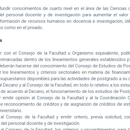
fundir conocimientos de cuarto nivel en el área de las Ciencias 
del personal docente y de investigación para aumentar el valor
formación de recursos humanos en docencia e investigación, útile
co como en el privado.
s
ar con el Consejo de la Facultad u Organismo equivalente, polí
nmarcadas dentro de los lineamientos generales establecidos por
deberán hacerse del conocimiento del Consejo de Estudios de Po
 los lineamientos y criterios sectoriales en materia de financiam
supuestarios disponibles para las actividades de postgrado a su 
l Decano y al Consejo de la Facultad, en todo lo relativo a los est
 de acuerdo al Decano, el funcionamiento de los estudios de Post
y emitir opinión al Consejo de la Facultad y al la Coordinación
de reconocimiento de créditos y de asignación de créditos de est
iversitario.
al Consejo de la Facultad y emitir criterio, previa solicitud,
 del personal docente y de investigación.
al Consejo de la Facultad, los criterios y procedimientos para 