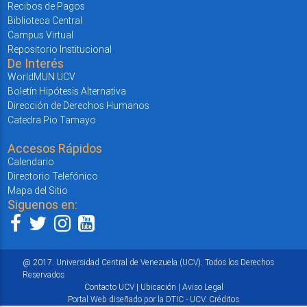
Recibos de Pagos
Biblioteca Central
Campus Virtual
Repositorio Institucional
De Interés
WorldMUN UCV
Boletín Hipótesis Alternativa
Dirección de Derechos Humanos
Catedra Pio Tamayo
Accesos Rápidos
Calendario
Directorio Telefónico
Mapa del Sitio
Siguenos en:
@ 2017. Universidad Central de Venezuela (UCV). Todos los Derechos
Reservados
Contacto UCV
|
Ubicación
|
Aviso Legal
Portal Web diseñado por la DTIC - UCV.
Créditos