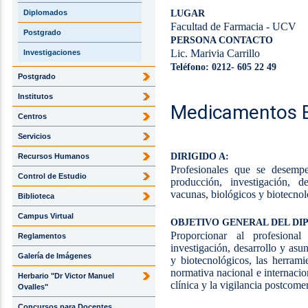
LUGAR
Diplomados
Facultad de Farmacia - UCV
Postgrado
PERSONA CONTACTO
Lic. Marivia Carrillo
Investigaciones
Teléfono: 0212- 605 22 49
Postgrado
Institutos
Medicamentos B
Centros
Servicios
DIRIGIDO A:
Recursos Humanos
Profesionales que se desemp
Control de Estudio
producción, investigación, d
vacunas, biológicos y biotecnol
Biblioteca
Campus Virtual
OBJETIVO GENERAL DEL D
Proporcionar al profesiona
Reglamentos
investigación, desarrollo y asu
Galería de Imágenes
y biotecnológicos, las herrami
normativa nacional e internacion
Herbario "Dr Victor Manuel
clínica y la vigilancia postcome
Ovalles"
Concursos para Docentes