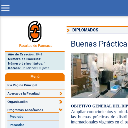
menu
DIPLOMADOS
Buenas Práctica
Año de Creación:
1941
Número de Escuelas:
1
Número de Institutos:
1
Decano:
Dr. Michael Mijares
Menú
Ir a Página Principal
Acerca de la Facultad
Organización
OBJETIVO GENERAL DEL D
Programas Académicos
Ampliar conocimientos y brindar
las buenas prácticas de distr
Pregrado
internacionales vigentes en el p
Pasantías