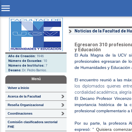
menu
Noticias de la Facultad de 
Egresaron 310 profesion
y Educación
El Aula Magna de la UCV sir
Año de Creación:
1946
Número de Escuelas:
10
profesionales egresaran de l
Número de Institutos:
7
de Humanidades y Educación a
Decano:
Dr. Pedro Barrios.
Menú
El encuentro reunió a las má
los diplomados quienes entr
Volver a Inicio
cordialidad académica, alegría 
Acerca de la Facultad
El Decano Profesor Vincenzo
importancia histórica de la 
Reseña Organizacional
profesional complementario a l
Coordinaciones
Comisión clasificadora sectorial
Por su parte, la profesora 
FHE
expresó: “
Quisiera comenzar 