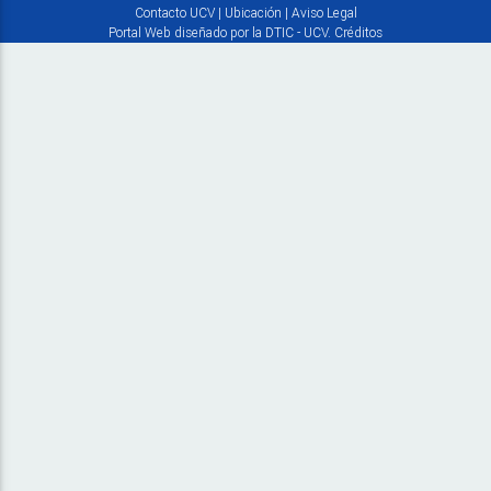
Contacto UCV
|
Ubicación
|
Aviso Legal
Portal Web diseñado por la DTIC - UCV.
Créditos