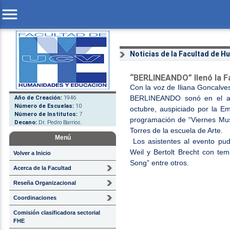
menu
Noticias de la Facultad de 
“BERLINEANDO” llenó la F
Con la voz de Iliana Goncalves
Año de Creación:
1946
BERLINEANDO sonó en el aud
Número de Escuelas:
10
octubre, auspiciado por la E
Número de Institutos:
7
programación de “Viernes Mus
Decano:
Dr. Pedro Barrios.
Torres de la escuela de Arte.
Menú
Los asistentes al evento pudi
Weil y Bertolt Brecht con te
Volver a Inicio
Song” entre otros.
Acerca de la Facultad
Reseña Organizacional
Coordinaciones
Comisión clasificadora sectorial
FHE