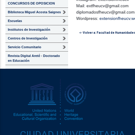
CONCURSOS DE OPOSICION
Mail: extfheucv@gmail.com
diplomadosfheucv@gmail.co
Biblioteca Miguel Acosta Saignes
Wordpress:
extensionfheucv.
Escuelas
Institutos de Investigación
<- Volver a: Facultad de Humanidade
Centros de Investigación
Servicio Comunitario
Revista Digital Areté - Doctorado
en Educación
CIUDAD UNIVERSITARIA