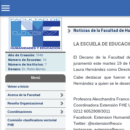
menu
Noticias de la Facultad de 
LA ESCUELA DE EDUCACI
Año de Creación:
1946
El Decano de la Facultad d
Número de Escuelas:
10
juramentó este martes 19 de f
Número de Institutos:
7
Decano:
Dr. Pedro Barrios.
Laura Hernández como Directo
Cabe destacar que fueron 
Menú
Hernández a quien se le deseó 
Volver a Inicio
Acerca de la Facultad
Profesora Alexzhandra Franc
Reseña Organizacional
Coordinadora Extensión FHE
0212 6052908/3011
Coordinaciones
Facebook: Extension Humani
Comisión clasificadora sectorial
Twitter: @extensionfheucv
FHE
Instagram: extensionfheucv