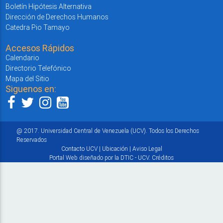
Boletín Hipótesis Alternativa
Dirección de Derechos Humanos
Catedra Pio Tamayo
Accesos Rápidos
Calendario
Directorio Telefónico
Mapa del Sitio
Siguenos en:
@ 2017. Universidad Central de Venezuela (UCV). Todos los Derechos
Reservados
Contacto UCV
|
Ubicación
|
Aviso Legal
Portal Web diseñado por la DTIC - UCV.
Créditos