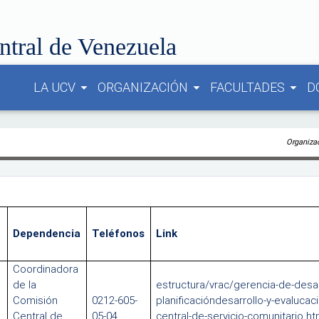
ntral de Venezuela
LA UCV
ORGANIZACIÓN
FACULTADES
D
arrow_drop_down
arrow_drop_down
arrow_drop_down
Organiza
Dependencia
Teléfonos
Link
Coordinadora
de la
estructura/vrac/gerencia-de-desar
Comisión
0212-605-
planificacióndesarrollo-y-evalucac
Central de
05-04
central-de-servicio-comunitario.ht