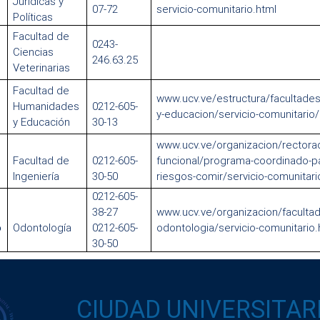
Jurídicas y
07-72
servicio-comunitario.html
Políticas
Facultad de
0243-
Ciencias
246.63.25
Veterinarias
Facultad de
www.ucv.ve/estructura/facultade
Humanidades
0212-605-
y-educacion/servicio-comunitario
y Educación
30-13
www.ucv.ve/organizacion/rectorad
Facultad de
0212-605-
funcional/programa-coordinado-pa
Ingeniería
30-50
riesgos-comir/servicio-comunitari
0212-605-
38-27
www.ucv.ve/organizacion/facultad
o
Odontología
0212-605-
odontologia/servicio-comunitario.
30-50
CIUDAD UNIVERSITAR