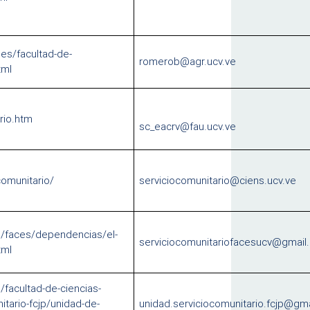
es/facultad-de-
romerob@agr.ucv.ve
tml
rio.htm
sc_eacrv@fau.ucv.ve
comunitario/
serviciocomunitario@ciens.ucv.ve
s/faces/dependencias/el-
serviciocomunitariofacesucv@gmail
tml
/facultad-de-ciencias-
nitario-fcjp/unidad-de-
unidad.serviciocomunitario.fcjp@gm