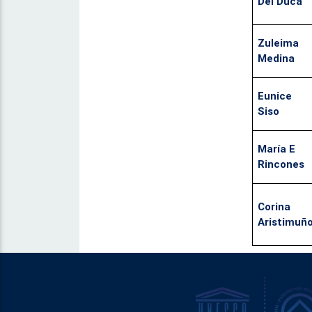
Del Duca
Zuleima
Medina
Eunice
Siso
María E
Rincones
Corina
Aristimuñ