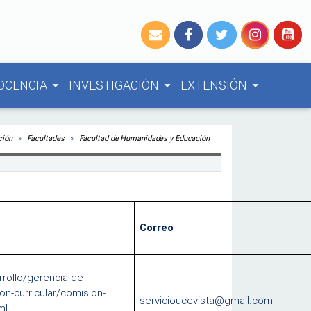
OCENCIA
INVESTIGACIÓN
EXTENSIÓN
arrow_drop_down
arrow_drop_down
arrow_drop_down
ción
Facultades
Facultad de Humanidades y Educación
Correo
rollo/gerencia-de-
ion-curricular/comision-
servicioucevista@gmail.com
ml