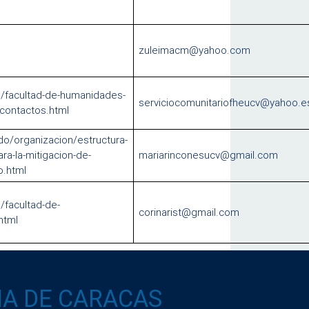
zuleimacm@yahoo.com
s/facultad-de-humanidades-
serviciocomunitariofheucv@yahoo.e
/contactos.html
o/organizacion/estructura-
ra-la-mitigacion-de-
mariarinconesucv@gmail.com
o.html
/facultad-de-
corinarist@gmail.com
html
IA DE CARACAS