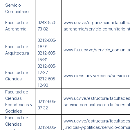
Servicio
Comunitario
Facultad de
0243-550-
www.ucv.ve/organizacion/facultad
Agronomía
73-82
agronomia/servicio-comunitario.h
0212-605-
Facultad de
18-94
www.fau.ucv.ve/servicio_comunita
Arquitectura
0212-605-
19-84
0212-605-
Facultad de
12-37
www.ciens.ucv.ve/ciens/servicio-
Ciencias
0212-605-
12-90
Facultad de
Ciencias
www.ucv.ve/estructura/facultade
0212-605-
Económicas y
servicio-comunitario-en-la-faces.h
07-32
Sociales
Facultad de
www.ucv.ve/estructura/facultades
Ciencias
0212-605-
juridicas-y-politicas/servicio-comu