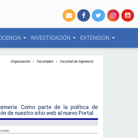
OCENCIA
INVESTIGACIÓN
EXTENSIÓN
arrow_drop_down
arrow_drop_down
arrow_drop_down
Organización
Facultades
Facultad de Ingeniería
eniería. Como parte de la política de
ón de nuestro sitio web al nuevo Portal.
ntrado