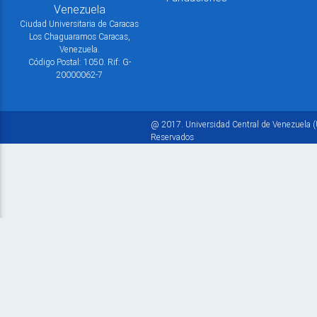
Venezuela
Ciudad Universitaria de Caracas
Los Chaguaramos Caracas,
Venezuela.
Código Postal: 1050. Rif: G-
20000062-7
@ 2017. Universidad Central de Venezuela (
Reservados