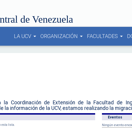
ntral de Venezuela
LA UCV
ORGANIZACIÓN
FACULTADES
D
arrow_drop_down
arrow_drop_down
arrow_drop_down
a la Coordinación de Extensión de la Facultad de Ing
e la información de la UCV, estamos realizando la migraci
Eventos
 esta lista.
Ningún evento enco