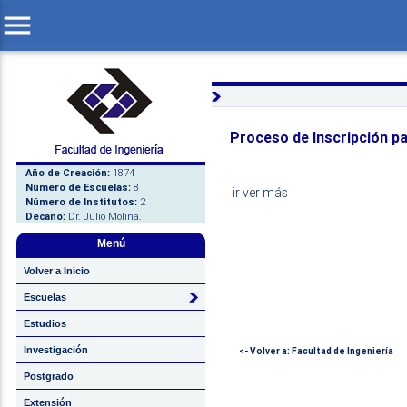
menu
Proceso de Inscripción p
Año de Creación:
1874
Número de Escuelas:
8
ir ver más
Número de Institutos:
2
Decano:
Dr. Julio Molina.
Menú
Volver a Inicio
Escuelas
Estudios
Investigación
<- Volver a: Facultad de Ingeniería
Postgrado
Extensión