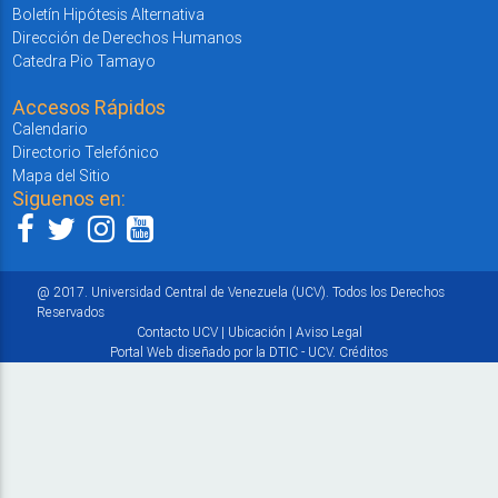
Boletín Hipótesis Alternativa
Dirección de Derechos Humanos
Catedra Pio Tamayo
Accesos Rápidos
Calendario
Directorio Telefónico
Mapa del Sitio
Siguenos en:
@ 2017. Universidad Central de Venezuela (UCV). Todos los Derechos
Reservados
Contacto UCV
|
Ubicación
|
Aviso Legal
Portal Web diseñado por la DTIC - UCV.
Créditos