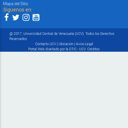
Mapa del Sitio
Siguenos en:
@ 2017. Universidad Central de Venezuela (UCV). Todos los Derechos
Reservados
Contacto UCV
|
Ubicación
|
Aviso Legal
Portal Web diseñado por la DTIC - UCV.
Créditos