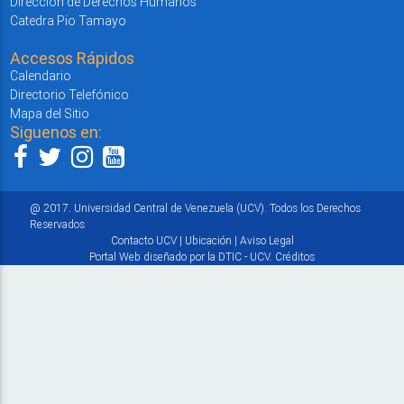
Dirección de Derechos Humanos
Catedra Pio Tamayo
Accesos Rápidos
Calendario
Directorio Telefónico
Mapa del Sitio
Siguenos en:
@ 2017. Universidad Central de Venezuela (UCV). Todos los Derechos
Reservados
Contacto UCV
|
Ubicación
|
Aviso Legal
Portal Web diseñado por la DTIC - UCV.
Créditos