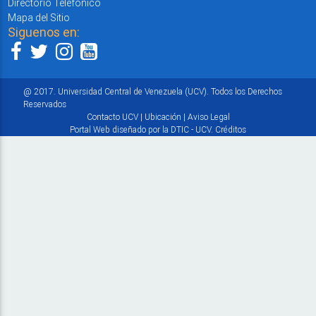
Directorio Telefónico
Mapa del Sitio
Siguenos en:
@ 2017. Universidad Central de Venezuela (UCV). Todos los Derechos
Reservados
Contacto UCV
|
Ubicación
|
Aviso Legal
Portal Web diseñado por la DTIC - UCV.
Créditos