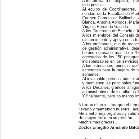
A mi familia, a mi esposa, hijo
sido posible.
Al equipo de Coordinadores,
riendas de la Facultad de Medi
Carmen Cabrera de Balliache, 
Blanca, Antonia Abrodos, Mari
Virginia Pérez de Galindo.
A los Directores de Escuela e I
A los miembros del Consejo de
discernimiento y apoyo en la t
A los profesores, que de maner
de gestión administrativa, de
hemos egresado más de 5.700 
egresados de los 150 postgrad
indispensables en los servicios
A los estudiantes, principal ra
esperanza para la mejora de n
soñamos.
Al invaluable personal administ
y mantienen las principales fun
A los Decanos, grandes amigo
administrativos de los últimos 1
Y finalmente, pero no menos imp
.
A todos ellos y a los que el ti
llevado y mantenido nuestra Facu
Me siento muy orgulloso y satisf
del mayor éxito en su gestión
Muchísimas gracias…
Doctor Emigdio Armando Bald