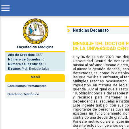
menu
Noticias Decanato
MENSAJE DEL DOCTOR EM
DE LA UNIVERSIDAD CEN
Año de Creación:
1827
Hoy 04 de julio de 2023, me dir
Número de Escuelas:
6
Universidad Central de Venezuel
Número de Institutos:
7
misma al próximo Decano electo, 
Decano:
Prof. Emigdio Balda
Al iniciar la gestión decanal, 
detectadas, tal como lo estable
las que me iba a enfrentar, al t
Menú
Múltiples razones ocasionaron
impuestos en materia de legisl
Comisiones Permanentes
querida UCV al igual que al rest
19, obligándonos a dar respuest
Directorio Telefónico
y recursos para mantener la
dependencias, escuelas e institu
Este ingente trabajo, con sus c
importante de personas cuya mís
existiera un funcionamiento n
contraído una deuda de gratitud,
Por este motivo quisiera hacer 
durante estos quince años de tra