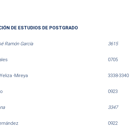
CIÓN DE ESTUDIOS DE POSTGRADO
sé Ramón García
3615
ales
0705
Yeliza -Mireya
3338-3340
ro
0923
ena
3347
ernández
0922