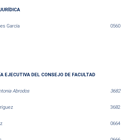
JURÍDICA
es García
0560
A EJECUTIVA DEL CONSEJO DE FACULTAD
ntonia Abrodos
3682
ríguez
3682
ez
0664
s
0666