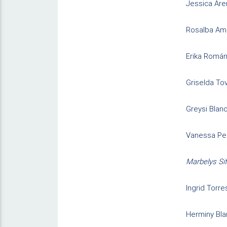
Jessica Are
Rosalba Ama
Erika Romá
Griselda To
Greysi Blan
Vanessa Pe
Marbelys Si
Ingrid Torre
Herminy Bl