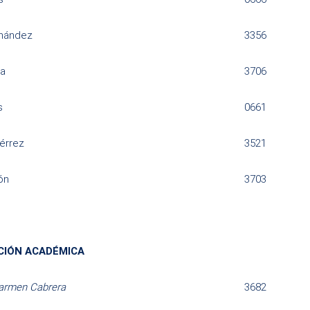
rnández
3356
ra
3706
s
0661
iérrez
3521
ón
3703
CIÓN ACADÉMICA
armen Cabrera
3682