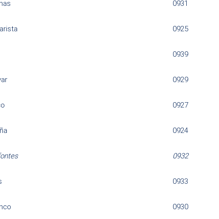
nas
0931
rista
0925
n
0939
var
0929
co
0927
ña
0924
fontes
0932
s
0933
anco
0930