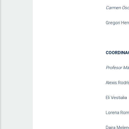
Carmen Osc
Gregori He
COORDINAC
Profesor Ma
Alexis Rodr
Eli Vestialia
Lorena Rom
Daira Mele