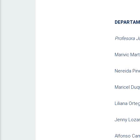
DEPARTAM
Profesora Jo
Marivic Mart
Nereida Pin
Maricel Du
Liliana Orte
Jenny Loza
Alfonso Ca