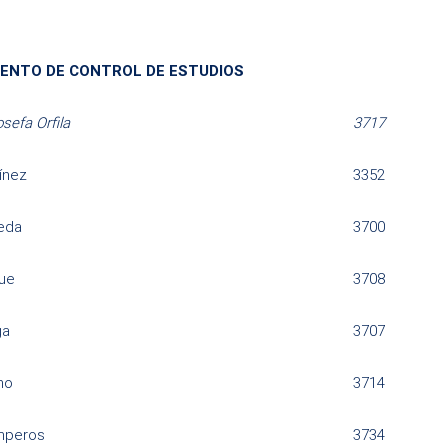
ENTO DE CONTROL DE ESTUDIOS
sefa Orfila
3717
ínez
3352
eda
3700
que
3708
ga
3707
no
3714
mperos
3734