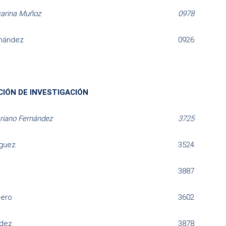
arina Muñoz
0978
rnández
0926
IÓN DE INVESTIGACIÓN
riano Fernández
3725
íguez
3524
3887
ero
3602
ndez
3878