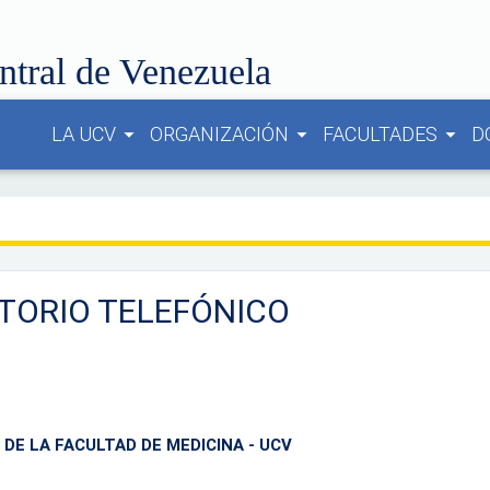
ntral de Venezuela
LA UCV
ORGANIZACIÓN
FACULTADES
D
arrow_drop_down
arrow_drop_down
arrow_drop_down
TORIO TELEFÓNICO
DE LA FACULTAD DE MEDICINA - UCV