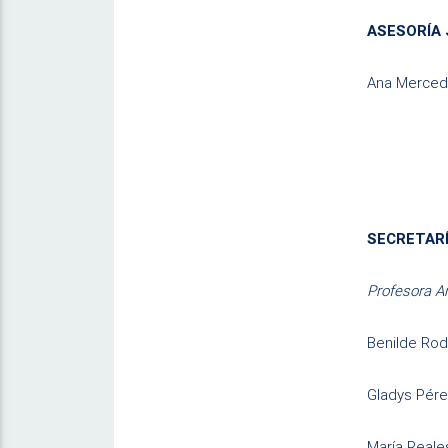
ASESORÍA 
Ana Merced
SECRETARÍ
Profesora A
Benilde Rod
Gladys Pér
María Reale