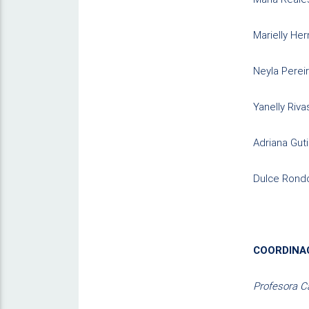
Marielly He
Neyla Perei
Yanelly Riva
Adriana Gut
Dulce Rond
COORDINA
Profesora C